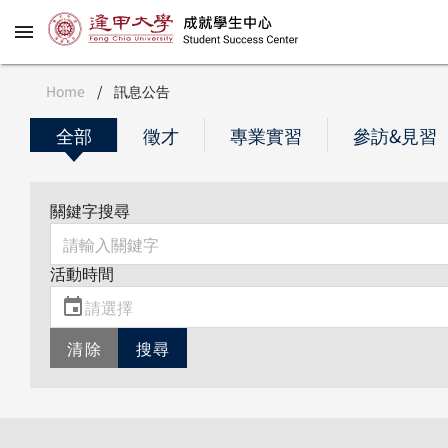
Home
/
訊息公告
全部
徵才
專業實習
參訪&見習
關鍵字搜尋
活動時間
清除
搜尋