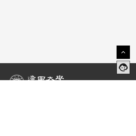
成就學生中心 Student Success Center
Address
Tel
Service Hours