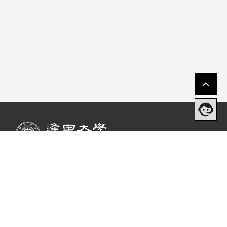
成就學生中心 Student Success Center
Address
Tel
Service Hours