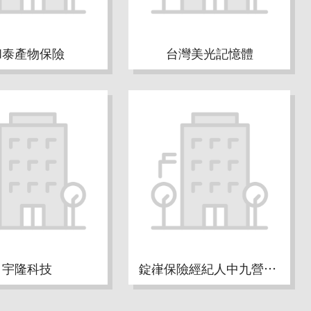
和泰產物保險
台灣美光記憶體
宇隆科技
錠嵂保險經紀人中九營業處