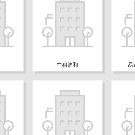
中租迪和
易