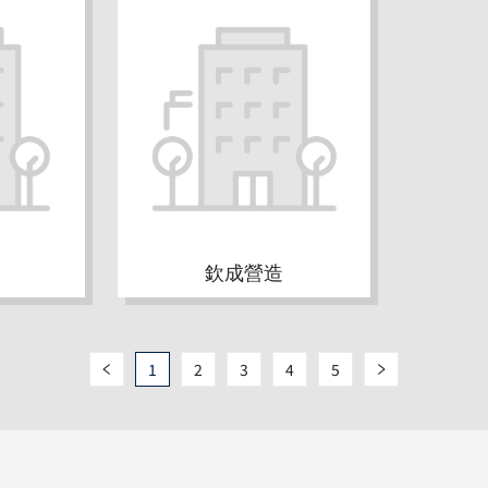
欽成營造
1
2
3
4
5